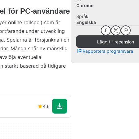
Chrome
el för PC-användare
Språk
er online rollspel) som är
Engelska
ortfarande under utveckling
ga. Spelarna är försjunkna i en
Lägg till recension
udar. Många spår av mänsklig
Rapportera programvara
 avslöja eventuella
en starkt baserad på tidigare
4.6