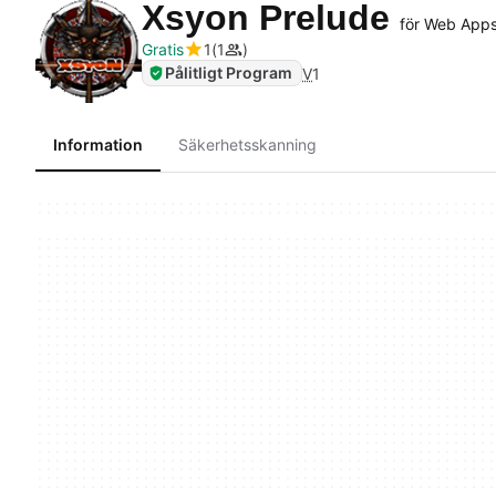
Xsyon Prelude
för Web App
Gratis
1
1
Pålitligt Program
V
1
Information
Säkerhetsskanning