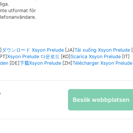
liga.
inte utformat för
lefonanvändare.
ダウンロード Xsyon Prelude
Tải xuống Xsyon Prelude
Xsyon Prelude 다운로드
Scarica Xsyon Prelude
aden
下载Xsyon Prelude
Télécharger Xsyon Prelude
s
Besök webbplatsen