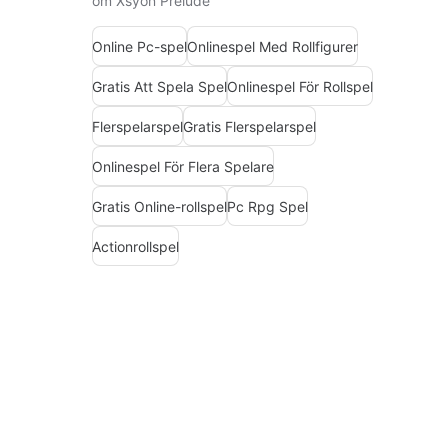
om Xsyon Prelude
Online Pc-spel
Onlinespel Med Rollfigurer
Gratis Att Spela Spel
Onlinespel För Rollspel
Flerspelarspel
Gratis Flerspelarspel
Onlinespel För Flera Spelare
Gratis Online-rollspel
Pc Rpg Spel
Actionrollspel