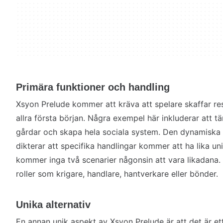
Primära funktioner och handling
Xsyon Prelude kommer att kräva att spelare skaffar res
allra första början. Några exempel här inkluderar att t
gårdar och skapa hela sociala system. Den dynamiska 
dikterar att specifika handlingar kommer att ha lika un
kommer inga två scenarier någonsin att vara likadana. D
roller som krigare, handlare, hantverkare eller bönder.
Unika alternativ
En annan unik aspekt av Xsyon Prelude är att det är e